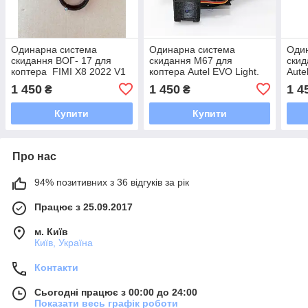
Одинарна система
Одинарна система
Оди
скидання ВОГ- 17 для
скидання M67 для
скид
коптера FIMI X8 2022 V1
коптера Autel EVO Light.
Aute
1 450
1 450
1 4
₴
₴
Купити
Купити
Про нас
94% позитивних з 36 відгуків за рік
Працює з 25.09.2017
м. Київ
Київ, Україна
Контакти
Сьогодні працює з 00:00 до 24:00
Показати весь графік роботи