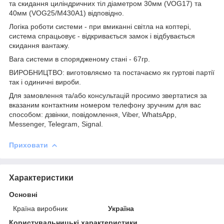
та скидання циліндричних тіл діаметром 30мм (VOG17) та
40мм (VOG25/M430A1) відповідно.
Логіка роботи системи - при вмиканні світла на коптері,
система спрацьовує - відкривається замок і відбувається
скидання вантажу.
Вага системи в спорядженому стані - 67гр.
ВИРОБНИЦТВО: виготовляємо та постачаємо як гуртові партії
так і одиничні вироби.
Для замовлення та/або консультацій просимо звертатися за
вказаним контактним номером телефону зручним для вас
способом: дзвінки, повідомлення, Viber, WhatsApp,
Messenger, Telegram, Signal.
Приховати
Характеристики
Основні
Країна виробник
Україна
Користувальницькі характеристики