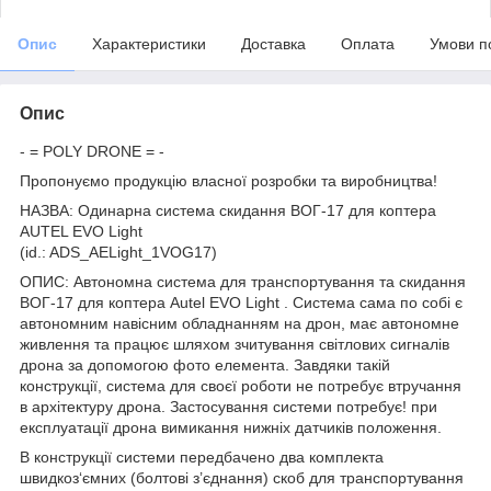
Опис
Характеристики
Доставка
Оплата
Умови п
Опис
- = POLY DRONE = -
Пропонуємо продукцію власної розробки та виробництва!
НАЗВА: Одинарна система скидання ВОГ-17 для коптера
AUTEL EVO Light
(id.: ADS_AELight_1VOG17)
ОПИС: Автономна система для транспортування та скидання
ВОГ-17 для коптера Autel EVO Light . Система сама по собі є
автономним навісним обладнанням на дрон, має автономне
живлення та працює шляхом зчитування світлових сигналів
дрона за допомогою фото елемента. Завдяки такій
конструкції, система для своєї роботи не потребує втручання
в архітектуру дрона. Застосування системи потребує! при
експлуатації дрона вимикання нижніх датчиків положення.
В конструкції системи передбачено два комплекта
швидкоз‘ємних (болтові з’єднання) скоб для транспортування