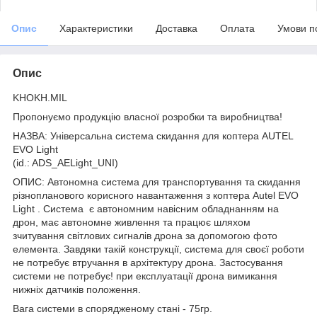
Опис
Характеристики
Доставка
Оплата
Умови п
Опис
KHOKH.MIL
Пропонуємо продукцію власної розробки та виробництва!
НАЗВА: Універсальна система скидання для коптера AUTEL
EVO Light
(id.: ADS_AELight_UNI)
ОПИС: Автономна система для транспортування та скидання
різнопланового корисного навантаження з коптера Autel EVO
Light . Система є автономним навісним обладнанням на
дрон, має автономне живлення та працює шляхом
зчитування світлових сигналів дрона за допомогою фото
елемента. Завдяки такій конструкції, система для своєї роботи
не потребує втручання в архітектуру дрона. Застосування
системи не потребує! при експлуатації дрона вимикання
нижніх датчиків положення.
Вага системи в спорядженому стані - 75гр.