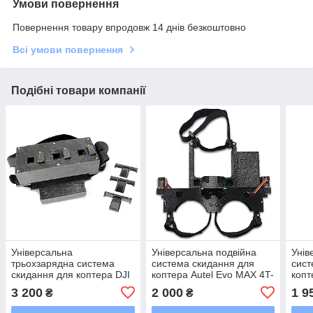
Умови повернення
Повернення товару впродовж 14 днів безкоштовно
Всі умови повернення
Подібні товари компанії
Універсальна
Універсальна подвійна
Унів
трьохзарядна система
система скидання для
сист
скидання для коптера DJI
коптера Autel Evo MAX 4T-
копт
Matrice 30T
ГНУЧКА СКОБА
ГНУ
3 200
2 000
1 9
₴
₴