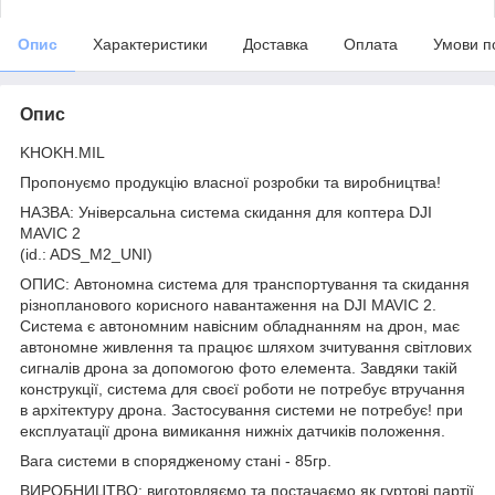
Опис
Характеристики
Доставка
Оплата
Умови п
Опис
KHOKH.MIL
Пропонуємо продукцію власної розробки та виробництва!
НАЗВА: Універсальна система скидання для коптера DJI
MAVIC 2
(id.: ADS_М2_UNI)
ОПИС: Автономна система для транспортування та скидання
різнопланового корисного навантаження на DJI MAVIC 2.
Система є автономним навісним обладнанням на дрон, має
автономне живлення та працює шляхом зчитування світлових
сигналів дрона за допомогою фото елемента. Завдяки такій
конструкції, система для своєї роботи не потребує втручання
в архітектуру дрона. Застосування системи не потребує! при
експлуатації дрона вимикання нижніх датчиків положення.
Вага системи в спорядженому стані - 85гр.
ВИРОБНИЦТВО: виготовляємо та постачаємо як гуртові партії