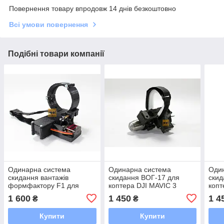
Повернення товару впродовж 14 днів безкоштовно
Всі умови повернення
Подібні товари компанії
Одинарна система
Одинарна система
Оди
скидання вантажів
скидання ВОГ-17 для
скид
формфактору F1 для
коптера DJI MAVIC 3
копт
коптера DJI Mavic 2
1 600
1 450
1 4
₴
₴
Купити
Купити