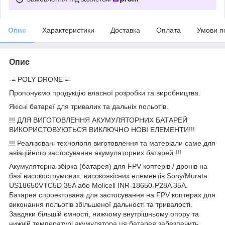
Опис
Характеристики
Доставка
Оплата
Умови п
Опис
-= POLY DRONE =-
Пропонуємо продукцію власної розробки та виробництва.
Якісні батареї для тривалих та дальніх польотів.
!!! ДЛЯ ВИГОТОВЛЕННЯ АКУМУЛЯТОРНИХ БАТАРЕЙ
ВИКОРИСТОВУЮТЬСЯ ВИКЛЮЧНО НОВІ ЕЛЕМЕНТИ!!!
!!! Реалізовані технологія виготовлення та матеріали саме для
авіаційного застосування акумуляторних батарей !!!
Акумуляторна збірка (батарея) для FPV коптерів / дронів на
базі високострумових, високоякісних елементів Sony/Murata
US18650VTC5D 35A або Molicell INR-18650-P28A 35A.
Батарея спроектована для застосування на FPV коптерах для
виконання польотів збільшеної дальності та тривалості.
Завдяки більшій ємності, нижчому внутрішньому опору та
нижчій температурі акумулятора ця батарея забезпечить