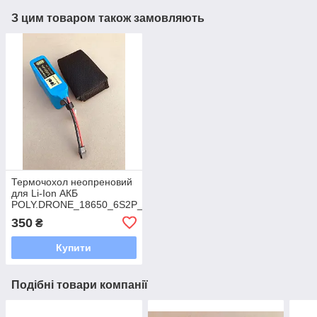
З цим товаром також замовляють
Термочохол неопреновий
для Li-Ion АКБ
POLY.DRONE_18650_6S2P_5600mAh_45A_V1
350
₴
Купити
Подібні товари компанії