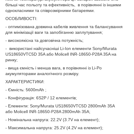
більші час польоту та ефективність, в порівнянні із іншими
однокласними та співрозмірними батареями.
ОСОБЛИВОСТІ:
-
оптимізована довжина кабелів живлення та балансування
для мінімізації ваги та запобіганню заплутування
;
-
високоякісна та довговічна потужність;
-
в
икористані найсучасніші Li-Ion елементи Sony/Murata
US18650VTC5D 35A або Molicell INR-18650-P28A 35A на
ринку
;
-
вища ємність і менша вага, в порівнянні із Li-Po
акумуляторами аналогічного розміру.
ХАРАКТЕРИСТИКИ:
- Ємність: 5600mAh ;
- Конфігурація: 6S2P / 12 елементів;
- Елементи:
Sony/Murata US18650VTC5D 2800mAh 35A
або Molicell INR-18650-P28A 2800mAh 35A
;
- Номінальна напруга: 22.2V (3.7V на елемент);
- Максимальна напруга: 25.2V (4.2V на елемент);