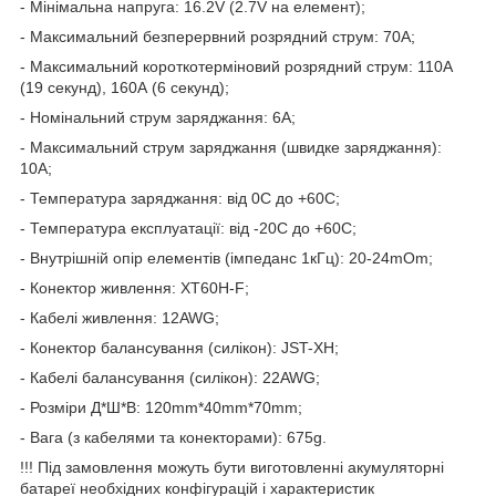
- Мінімальна напруга: 16.2V (2.7V на елемент);
- Максимальний безперервний розрядний струм: 70А;
- Максимальний короткотерміновий розрядний струм: 110A
(19 секунд), 160А (6 секунд);
- Номінальний струм заряджання: 6А;
- Максимальний струм заряджання (швидке заряджання):
10А;
- Температура заряджання: від 0С до +60С;
- Температура експлуатації: від -20С до +60С;
- Внутрішній опір елементів (імпеданс 1кГц): 20-24mOm;
- Конектор живлення: XT60H-F;
- Кабелі живлення: 12AWG;
- Конектор балансування (силікон): JST-XH;
- Кабелі балансування (силікон): 22AWG;
- Розміри Д*Ш*В: 120mm*40mm*70mm;
- Вага (з кабелями та конекторами): 675g.
!!! Під замовлення можуть бути виготовленні акумуляторні
батареї необхідних конфігурацій і характеристик