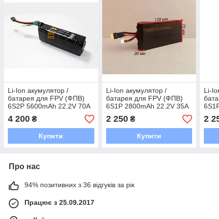
Li-Ion акумулятор /
Li-Ion акумулятор /
Li-I
батарея для FPV (ФПВ)
батарея для FPV (ФПВ)
бата
6S2P 5600mAh 22.2V 70A
6S1P 2800mAh 22.2V 35A
6S1P
18650 Sony/Murata VTC5D
18650 Sony/Murata VTC5D
1865
4 200
2 250
2 2
₴
₴
або Mоlicell P28А
або Molicell P28A
або 
Купити
Купити
Про нас
94% позитивних з 36 відгуків за рік
Працює з 25.09.2017