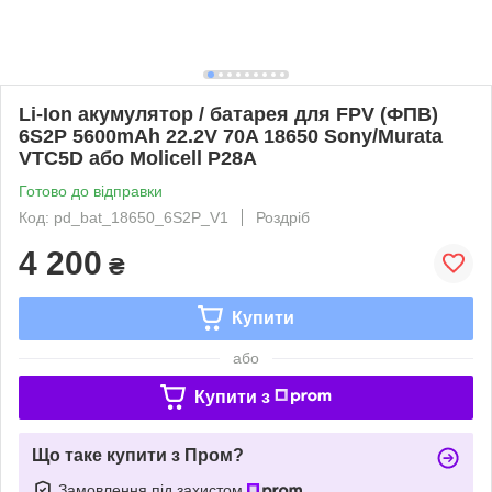
Li-Ion акумулятор / батарея для FPV (ФПВ)
6S2P 5600mAh 22.2V 70A 18650 Sony/Murata
VTC5D або Molicell P28A
Готово до відправки
Код: pd_bat_18650_6S2P_V1
Роздріб
4 200
₴
Купити
або
Купити з
Що таке купити з Пром?
Замовлення під захистом