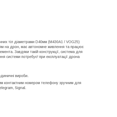
чних тіл діаметрами D40мм (M430A1 / VOG25)
ням на дрон, має автономне живлення та працює
мента. Завдяки такій конструкції, система для
ння системи потребує! при експлуатації дрона
одиничні вироби.
ним контактним номером телефону зручним для
legram, Signal.