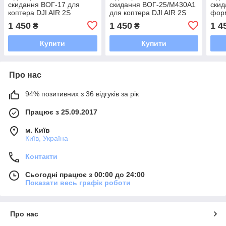
скидання ВОГ-17 для
скидання ВОГ-25/M430A1
скид
коптера DJI AIR 2S
для коптера DJI AIR 2S
фор
копт
1 450
1 450
1 4
₴
₴
Купити
Купити
Про нас
94% позитивних з 36 відгуків за рік
Працює з 25.09.2017
м. Київ
Київ, Україна
Контакти
Сьогодні працює з 00:00 до 24:00
Показати весь графік роботи
Про нас