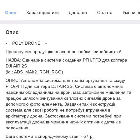
Опис
Характеристики
Доставка
Оплата
Умови п
Опис
- = POLY DRONE = -
Пропонуємо продукцію власної розробки і виробництва!
НАЗВА: Одинарна система скидання РГН/РГО для коптера
DJI AIR 2S
(id.: ADS_MAir2_RGN_RGO)
ОПИС: Автономна система для транспортування та скиду
РГО/РГН для коптера DJI AIR 2S. Система є автономним
навісним обладнанням на дрон, має автономне живлення та
працює шляхом зчитування світлових сигналів дрона за
допомогою фото елемента. Завдяки такій конструкції,
система для своєї роботи не потребує втручання в
архітектуру дрона. Застосування системи потребує! при
експлуатації дрона вимикання нижніх оптичних датчиків
положення.
Вага системи в спорядженому стані - 67гр.