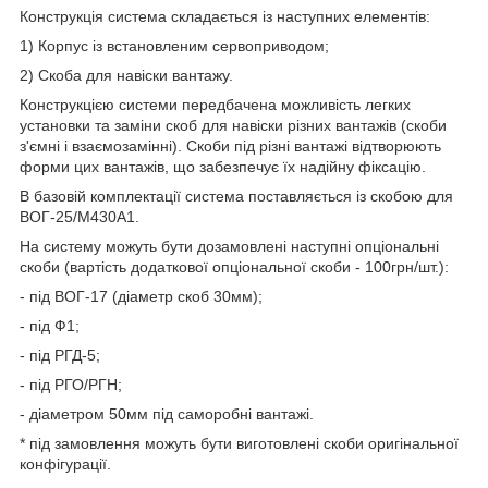
Конструкція система складається із наступних елементів:
1) Корпус із встановленим сервоприводом;
2) Скоба для навіски вантажу.
Конструкцією системи передбачена можливість легких
установки та заміни скоб для навіски різних вантажів (скоби
з'ємні і взаємозамінні). Скоби під різні вантажі відтворюють
форми цих вантажів, що забезпечує їх надійну фіксацію.
В базовій комплектації система поставляється із скобою для
ВОГ-25/М430A1.
На систему можуть бути дозамовлені наступні опціональні
скоби (вартість додаткової опціональної скоби - 100грн/шт.):
- під ВОГ-17 (діаметр скоб 30мм);
- під Ф1;
- під РГД-5;
- під РГО/РГН;
- діаметром 50мм під саморобні вантажі.
* під замовлення можуть бути виготовлені скоби оригінальної
конфігурації.