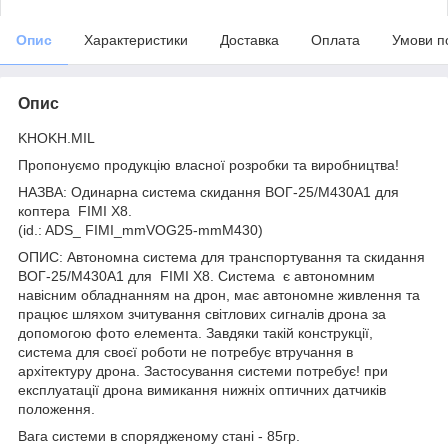
Опис
Характеристики
Доставка
Оплата
Умови п
Опис
KHOKH.MIL
Пропонуємо продукцію власної розробки та виробництва!
НАЗВА: Одинарна система скидання ВОГ-25/М430A1 для
коптера FIMI X8.
(id.: ADS_ FIMI_mmVOG25-mmM430)
ОПИС: Автономна система для транспортування та скидання
ВОГ-25/М430A1 для FIMI X8. Система є автономним
навісним обладнанням на дрон, має автономне живлення та
працює шляхом зчитування світлових сигналів дрона за
допомогою фото елемента. Завдяки такій конструкції,
система для своєї роботи не потребує втручання в
архітектуру дрона. Застосування системи потребує! при
експлуатації дрона вимикання нижніх оптичних датчиків
положення.
Вага системи в спорядженому стані - 85гр.