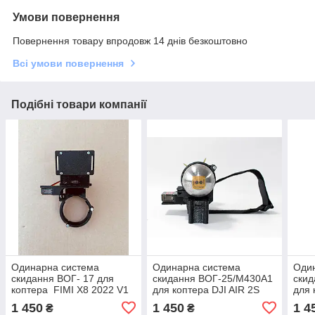
Умови повернення
Повернення товару впродовж 14 днів безкоштовно
Всі умови повернення
Подібні товари компанії
Одинарна система
Одинарна cистема
Оди
скидання ВОГ- 17 для
скидання ВОГ-25/M430A1
ски
коптера FIMI X8 2022 V1
для коптера DJI AIR 2S
для 
1 450
1 450
1 4
₴
₴