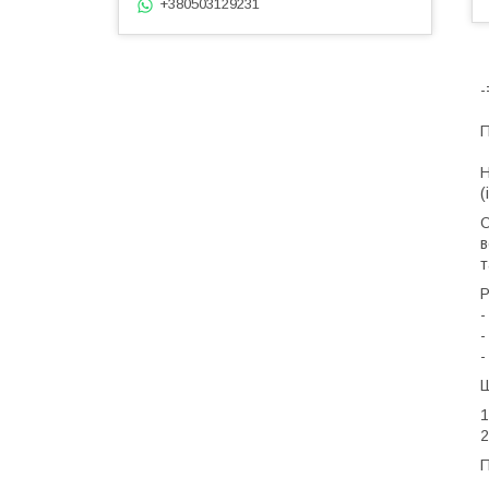
+380503129231
П
Н
(
О
в
т
-
-
-
1
2
П