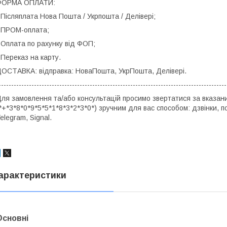
ФОРМА ОПЛАТИ:
 Післяплата Нова Пошта / Укрпошта / Делівері;
 ПРОМ-оплата;
 Оплата по рахунку від ФОП;
 Переказ на карту.
ОСТАВКА: відправка: НоваПошта, УкрПошта, Делівері.
------------------------------------------------------------------------------------------
ля замовлення та/або консультацій просимо звертатися за вказа
*+*3*8*0*9*5*5*1*8*3*2*3*0*) зручним для вас способом: дзвінки, 
elegram, Signal.
арактеристики
Основні