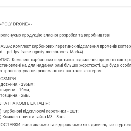
-=POLY DRONE=-
ропонуємо продукцію власної розробки та виробництва!
АЗВА: Комплект карбонових перетинок-підсилення променів коптер
id.:
pd_
fpv-frame-riginity-membranes_Mark4
)
ПИС: Комплект карбонових перетинок-підсилення променів коптерн
становлені на для надання рамі більшої жорсткості, що буде осо
а транспортування різноманітних вантажів коптером.
РОЗМІРИ:
 довжина - 196мм;
 ширини - 10мм;
 товщина - 2мм.
ШТАТНА КОМПЛЕКТАЦІЯ:
) Карбонові підсилюючі перетинки - 2шт;
) Комплект гвинти-гайка М3 - 8шт.
ОСТАВКИ: виготовляємо та відправляємо як одиничні, так і гуртов