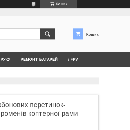
Кошик
Кошик
ДРУКУ
РЕМОНТ БАТАРЕЙ
/ FPV
рбонових перетинок-
променів коптерної рами