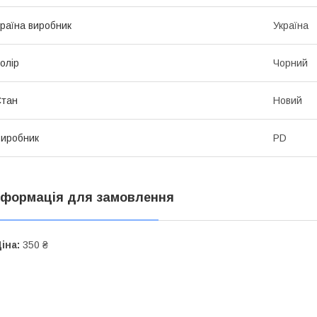
раїна виробник
Україна
олір
Чорний
Стан
Новий
иробник
PD
нформація для замовлення
іна:
350 ₴