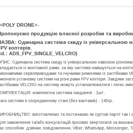
-=POLY DRONE=-
Пропонуємо продукцію власної розробки та виробн
НАЗВА: Одинарна система скиду із універсальною н
FPV коптерів.
(id.: ADS_FPV_SINGLE_VELCRO)
ПИС: Одинарна система скиду із універсальною навіскою різноман
кладається із монтажної рами, за яку система навішується на копт
иконавчими сервоприводами та гнучкими ременями із застібками 
иконати установку системи на різні рами FPV коптери. Завдяки зас
астібками VELCRO на систему можуть установлюватися і легко зміню
ОМПЛЕКТАЦІЯ: комплектна система скидання - 1шт.
ага системи в спорядженому стані (без вантажів) - 145гр.
ИРОБНИЦТВО: виготовляємо та постачаємо як гуртові партії так і 
ля замовлення та/або консультацій просимо звертатися за вказа
ас способом: дзвінки, повідомлення, Viber, WhatsApp, Messenger, Te