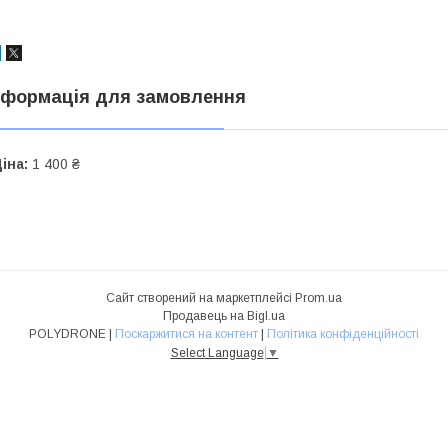
нформація для замовлення
іна:
1 400 ₴
Сайт створений на маркетплейсі
Prom.ua
Продавець на Bigl.ua
POLYDRONE |
Поскаржитися на контент
|
Політика конфіденційності
Select Language
▼