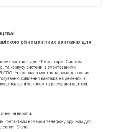
ицтва!
авіскою різноманітних вантажів для
ітних вантажів для FPV коптерів. Система
ер, та корпусу системи із змонтованими
VELCRO. Уніфікована монтажна рама дозволяє
тосуванню кріплення вантажів на ременях із
ватись різні за типом та розмірами вантажі.
одиничні вироби.
ним контактним номером телефону зручним для
legram, Signal.