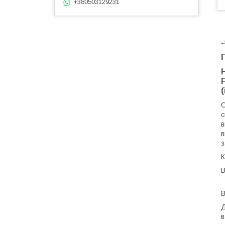
+380503129231
О
с
в
в
з
К
В
В
Д
в