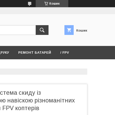
Кошик
Кошик
ДРУКУ
РЕМОНТ БАТАРЕЙ
/ FPV
стема скиду із
ою навіскою різноманітних
 FPV коптерів