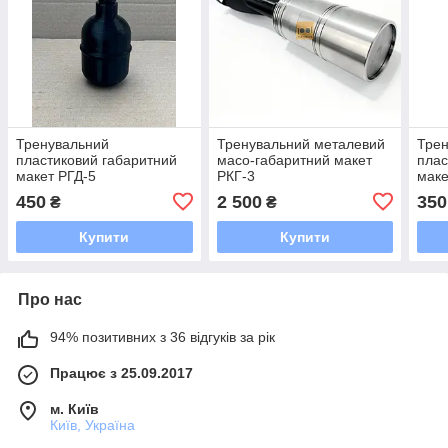
Тренувальний
Тренувальний металевий
Тре
пластиковий габаритний
масо-габаритний макет
плас
макет РГД-5
РКГ-3
мак
450
2 500
350
₴
₴
Купити
Купити
Про нас
94% позитивних з 36 відгуків за рік
Працює з 25.09.2017
м. Київ
Київ, Україна