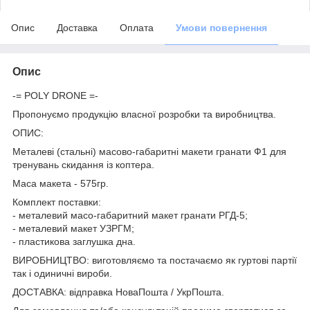
Опис
Доставка
Оплата
Умови повернення
Опис
-= POLY DRONE =-
Пропонуємо продукцію власної розробки та виробництва.
ОПИС:
Металеві (стальні) масово-габаритні макети гранати Ф1 для
тренувань скидання із коптера.
Маса макета - 575гр.
Комплект поставки:
- металевий масо-габаритний макет гранати РГД-5;
- металевий макет УЗРГМ;
- пластикова заглушка дна.
ВИРОБНИЦТВО: виготовляємо та постачаємо як гуртові партії
так і одиничні вироби.
ДОСТАВКА: відправка НоваПошта / УкрПошта.