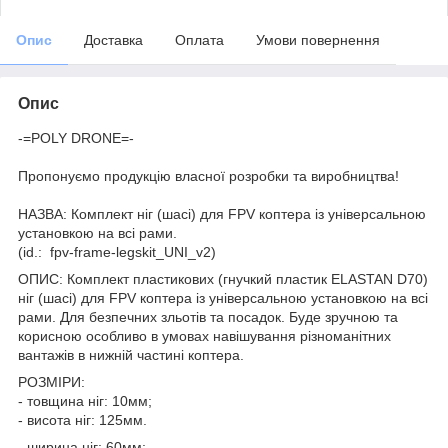
Опис
Доставка
Оплата
Умови повернення
Опис
-=POLY DRONE=-
Пропонуємо продукцію власної розробки та виробництва!
НАЗВА: Комплект ніг (шасі) для FPV коптера із універсальною
установкою на всі рами.
(id.: fpv-frame-legskit_UNI_v2)
ОПИС: Комплект пластикових (гнучкий пластик ELASTAN D70)
ніг (шасі) для FPV коптера із універсальною установкою на всі
рами. Для безпечних зльотів та посадок. Буде зручною та
корисною особливо в умовах навішування різноманітних
вантажів в нижній частині коптера.
РОЗМІРИ:
- товщина ніг: 10мм;
- висота ніг: 125мм.
- ширина ніг: 60мм;