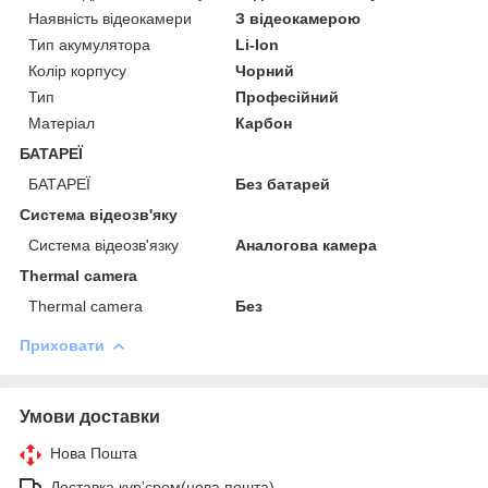
Наявність відеокамери
З відеокамерою
Тип акумулятора
Li-Ion
Колір корпусу
Чорний
Тип
Професійний
Матеріал
Карбон
БАТАРЕЇ
БАТАРЕЇ
Без батарей
Система відеозв'яку
Система відеозв'язку
Аналогова камера
Thermal camera
Thermal camera
Без
Приховати
Умови доставки
Нова Пошта
Доставка курʼєром(нова пошта)