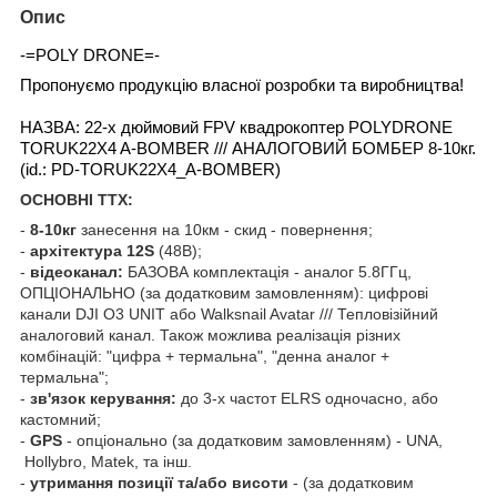
Опис
-=POLY DRONE=-
Пропонуємо продукцію власної розробки та виробництва!
НАЗВА: 22-х дюймовий FPV квадрокоптер POLYDRONE
TORUK22X4 A-BOMBER /// АНАЛОГОВИЙ БОМБЕР 8-10кг.
(id.: PD-TORUK22X4_A-BOMBER)
ОСНОВНІ ТТХ:
-
8-10кг
занесення на 10км - скид - повернення;
-
архітектура 12S
(48В);
-
відеоканал:
БАЗОВА комплектація - аналог 5.8ГГц,
ОПЦІОНАЛЬНО (за додатковим замовленням): цифрові
канали DJI O3 UNIT або Walksnail Avatar /// Тепловізійний
аналоговий канал. Також можлива реалізація різних
комбінацій: "цифра + термальна", "денна аналог +
термальна";
-
зв'язок керування:
до 3-х частот ELRS одночасно, або
кастомний;
-
GPS
- опціонально (за додатковим замовленням) - UNA,
Hollybro, Matek, та інш.
-
утримання позиції та/або висоти
- (за додатковим