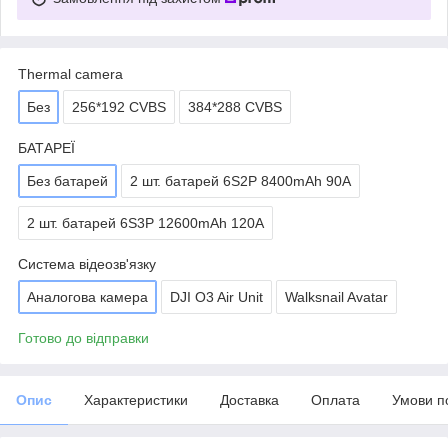
Thermal camera
Без
256*192 CVBS
384*288 CVBS
БАТАРЕЇ
Без батарей
2 шт. батарей 6S2P 8400mAh 90A
2 шт. батарей 6S3P 12600mAh 120A
Система відеозв'язку
Аналогова камера
DJI O3 Air Unit
Walksnail Avatar
Готово до відправки
Опис
Характеристики
Доставка
Оплата
Умови п