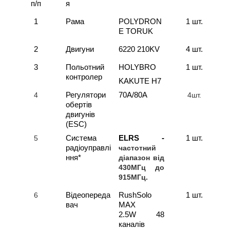
п/п
я
1
Рама
POLYDRON
1 шт.
E TORUK
2
Двигуни
6220 210KV
4 шт.
3
Польотний
HOLYBRO
1 шт.
контролер
KAKUTE H7
4
Регулятори
70A/80A
4шт.
обертів
двигунів
(ESC)
5
Система
ELRS -
1 шт.
радіоуправлі
частотний
ння*
діапазон від
430МГц до
915МГц.
6
Відеопереда
RushSolo
1 шт.
вач
MAX
2.5W 48
каналів