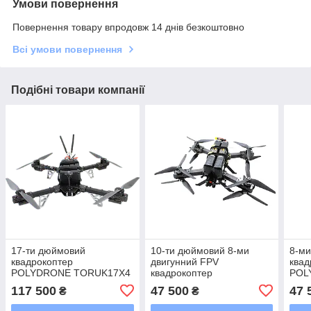
Умови повернення
Повернення товару впродовж 14 днів безкоштовно
Всі умови повернення
Подібні товари компанії
17-ти дюймовий
10-ти дюймовий 8-ми
8-ми
квадрокоптер
двигунний FPV
квад
POLYDRONE TORUK17X4
квадрокоптер
POL
D-BOMBER /// ЦИФРОВИЙ
POLYDRONE
на 1
117 500
47 500
47 
₴
₴
БОМБЕР на 7-8кг!!!
TORUK10X8COMPACT -
проп
ДОДАТКОВА
КОР