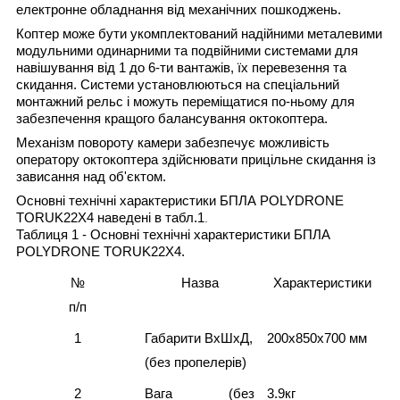
електронне обладнання від механічних пошкоджень.
Коптер
може бути укомплектований надійними металевими
модульними одинарними та подвійними системами для
навішування від 1 до 6-ти вантажів, їх перевезення та
скидання. Системи установлюються на спеціальний
монтажний рельс і можуть переміщатися по-ньому для
забезпечення кращого балансування октокоптера.
Механізм повороту камери забезпечує можливість
оператору октокоптера здійснювати прицільне скидання із
зависання над об'єктом.
Основні технічні характеристики БПЛА POLYDRONE
TORUK22X4 наведені в табл.1
.
Таблиця 1 - Основні технічні характеристики БПЛА
POLYDRONE TORUK22X4
.
№
Назва
Характеристики
п/п
1
Габарити ВхШхД,
200х850х700 мм
(без пропелерів)
2
Вага (без
3.9кг