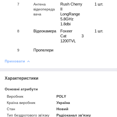
7
Антена
Rush Cherry
1 шт.
відеопереда
II
вача
LongRange
5.8GHz
1.8dbi
8
Відеокамера
Foxeer
1 шт.
Cat 3
1200TVL
9
Пропелери
Приховати
Характеристики
Основні атрибути
Виробник
POLY
Країна виробник
Україна
Стан
Новий
Тип бездротового зв'язку
Радіоканал зв'язку