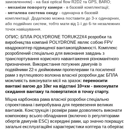
замовленням) - на базі optical flow R2D2 та GPS, BARO;
-
механізм повороту камери
- в базовій комплектації;
-
металева система скиду
- одинарна в базовій
комплектації. Додатково можна поставити до 3-х одинарних,
або подвійних систем, тобто мати від 1-ї до 6-ти незалежних
точок навішування.
ОПИС:
БПЛА
POLYDRONE TORUK22X4
розробки та
виробництва компанії POLYDRONE являє собою FPV
квадрокоптер підвищеної вантажопідйомності. Комплекс
розроблений спеціально для виконання завдань з
транспортування корисного навантаження різноманітного
призначення. Використання потужних двигунів із
подвійними 22-x дюймовими пропелерами та посиленої
рами з вуглецевого волокна власної розробки дає БПЛА
можливість виконувати місії на зразок:
переносити
вантажі вагою до 10кг на відстані 10+км - виконувати
скидання вантажу та повертатися в точку старту.
Міцна карбонова рама власної розробки спеціально
спроектована і випробувана для перевезення великих
вантажів. Конструкція і розміри рами дозволяють виконати
компоновку всього обладнання (включно із регуляторами
обертів двигунів ESC) всередині рами, що значно покращує
загальні експлуатаційні характеристики коптера та оберігає