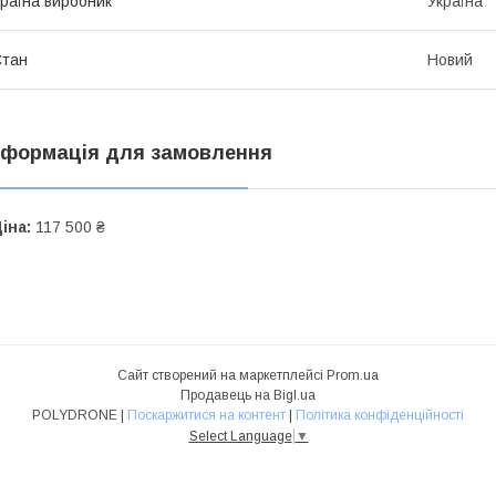
раїна виробник
Україна
Стан
Новий
нформація для замовлення
іна:
117 500 ₴
Сайт створений на маркетплейсі
Prom.ua
Продавець на Bigl.ua
POLYDRONE |
Поскаржитися на контент
|
Політика конфіденційності
Select Language
▼