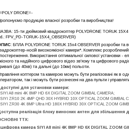
-=POLY DRONE=-
ропонуємо продукцію власної розробки та виробництва!
НАЗВА: 15-ти дюймовий квадрокоптер POLYDRONE TORUK 15X
(id.: FPV_PD-TORUK-15X4_OBSERVER)
ОПИС
:
БПЛА
POLYDRONE TORUK 15x4 OBSERVER
розробки та 
вадрокоптер-носій високоякісної камери*. Комплекс розроблений
постереження. Використання оптимальної силової установки - еле
кісного та надійного цифрового відео зв'язку та цифрового рад
ривалі (до 40хв) та дальні (до 10км) польоти.
правління коптером та камерою можуть бути реалізовані як в одн
ператором, так і можуть бути рознесені на два пульти і управл
 доступні для установки камери:
 SIYI A8 mini 4K 8MP HD 6X DIGITAL ZOOM GIMBAL CAMERA;
 SIYI ZR10 2K 4MP QHD 30X HYBRID 10X OPTICAL ZOOM GIMBAL 
 SIYI ZR30 4K 8MP Ultra HD 180X HYBRID 30X OPTICAL ZOOM GIM
оступна реалізація блоку виносних антен для збільшення д
ОСНОВНІ ТТХ:
-
цифрова камера SIYI A8 mini 4K 8MP HD 6X DIGITAL ZOOM