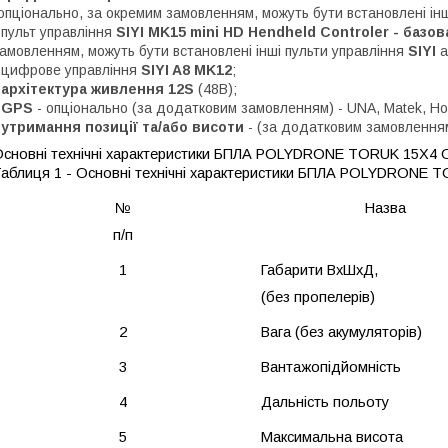
опціонально, за окремим замовленням, можуть бути встановлені ін
 пульт управління
SIYI MK15 mini HD Hendheld Controler - базов
амовленням, можуть бути встановлені інші пульти управління
SIYI
а
 цифрове управління
SIYI A8 MK12
;
-
архітектура живлення 12S
(48В);
-
GPS
- опціонально (за додатковим замовленням) - UNA, Matek, Holl
-
утримання позиції та/або висоти
- (за додатковим замовленням)
сновні технічні характеристики БПЛА POLYDRONE TORUK 15X4 
аблиця 1 - Основні технічні характеристики
БПЛА POLYDRONE T
№
Назва
п/п
1
Габарити ВхШхД,
(без пропелерів)
2
Вага (без акумуляторів)
3
Вантажопідйомність
4
Дальність польоту
5
Максимальна висота