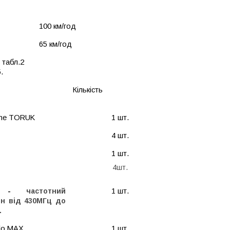
100 км/год
65 км/год
 табл.2
5
.
Кількість
one TORUK
1 шт.
4 шт.
1 шт.
4шт.
S -
частотний
1 шт.
он від 430МГц до
.
lo MAX
1 шт.