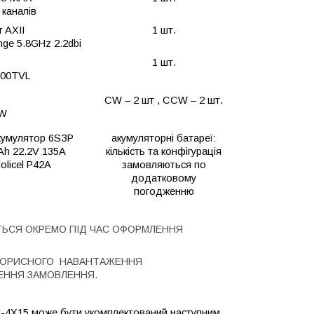
 каналів
r AXII
1 шт.
ge 5.8GHz 2.2dbi
1 шт.
1200TVL
CW – 2 шт , CCW – 2 шт.
W
акумулятор 6SЗP
акумуляторні батареї:
h 22.2V 135A
кількість та конфігурація
olicel P42A
замовляються по
додатковому
погодженню
ТЬСЯ ОКРЕМО ПІД ЧАС ОФОРМЛЕННЯ
Я КОРИСНОГО НАВАНТАЖЕННЯ
ЕННЯ ЗАМОВЛЕННЯ.
-4X15
може бути укомплектований наступним