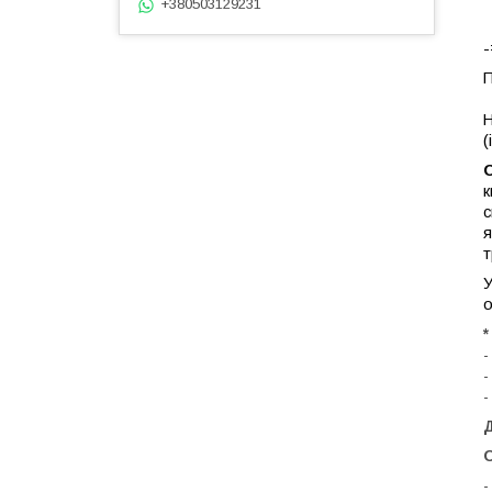
+380503129231
П
к
с
я
т
У
о
*
-
-
-
Д