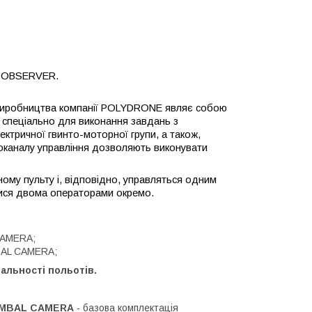
4 OBSERVER.
виробництва компанії POLYDRONE являє собою
 спеціально для виконання завдань з
ктричної гвинто-моторної групи, а також,
іоканалу управління дозволяють виконувати
ому пульту і, відповідно, управляться одним
ятися двома операторами окремо.
CAMERA;
BAL CAMERA;
альності польотів.
 GIMBAL CAMERA
- базова комплектація