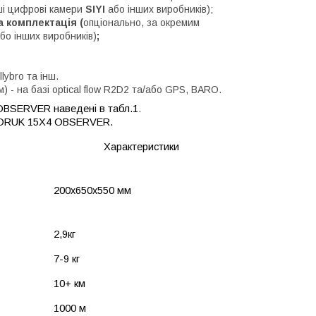
ші цифрові камери
SIYI
або інших виробників);
а комплектація (
опціонально, за окремим
бо інших виробників)
;
ybro та інш.
 - на базі optical flow R2D2 та/або GPS, BARO.
OBSERVER наведені в табл.1
.
ORUK 15X4 OBSERVER
.
Характеристики
200х650х550 мм
2,9кг
7-9 кг
10+ км
1000 м