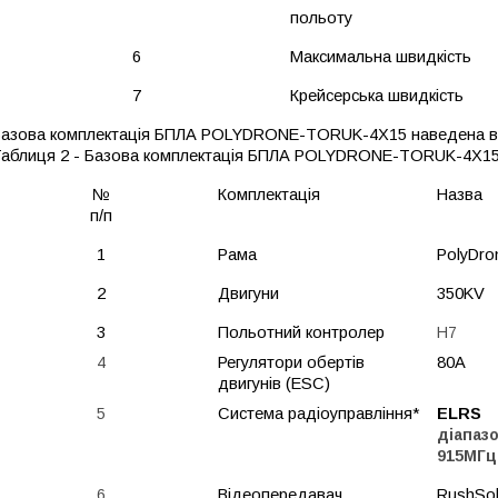
польоту
6
Максимальна швидкість
7
Крейсерська швидкість
азова комплектація БПЛА
POLYDRONE-TORUK-4X15
наведена в
аблиця 2 - Базова комплектація
БПЛА
POLYDRONE-TORUK-4X1
№
Комплектація
Назва
п/п
1
Рама
PolyDr
2
Двигуни
350KV
3
Польотний контролер
H7
4
Регулятори обертів
80A
двигунів (ESC)
5
Система радіоуправління*
ELR
діапаз
915МГц
6
Відеопередавач
RushSo