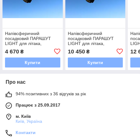
Напівсферичний
Напівсферичний
Нап
посадковий ПАРАШУТ
посадковий ПАРАШУТ
пос
LIGHT для літака,
LIGHT для літака,
LIGH
коптера, дрона, БПЛА на
коптера, дрона, БПЛА на
дрон
4 670
10 450
12 
₴
₴
5кг
15кг
Купити
Купити
Про нас
94% позитивних з 36 відгуків за рік
Працює з 25.09.2017
м. Київ
Київ, Україна
Контакти