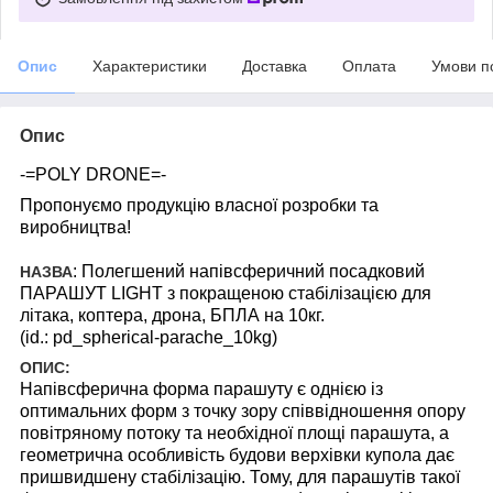
Опис
Характеристики
Доставка
Оплата
Умови п
Опис
-=POLY DRONE=-
Пропонуємо продукцію власної розробки та
виробництва!
: Полегшений напівсферичний посадковий
НАЗВА
ПАРАШУТ LIGHT з покращеною стабілізацією для
літака, коптера, дрона, БПЛА на 10кг.
(id.: pd_spherical-parache_10kg)
ОПИС:
Напівсферична форма парашуту є однією із
оптимальних форм з точку зору співвідношення опору
повітряному потоку та необхідної площі парашута, а
геометрична особливість будови верхівки купола дає
пришвидшену стабілізацію. Тому, для парашутів такої