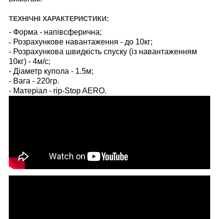
ТЕХНІЧНІ ХАРАКТЕРИСТИКИ:
- Форма - напівсферична;
Розрахункове навантаження - до 10кг;
-
- Розрахункова швидкість спуску (із навантаженням
10кг) - 4м/с;
- Діаметр купола - 1.5м;
- Вага - 220гр.
- Матеріал - rip-Stop AERO.